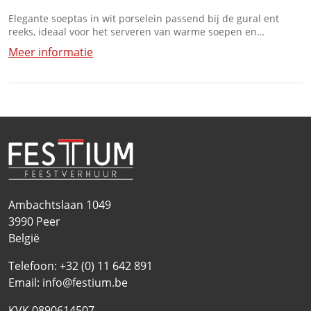
Elegante soeptas in wit porselein passend bij de gural ent
reeks, ideaal voor het serveren van warme soepen en
bouillons.
Meer informatie
Ambachtslaan 1049
3990
Peer
België
Telefoon:
+32 (0) 11 642 891
Email:
info@festium.be
KVK 0890614507