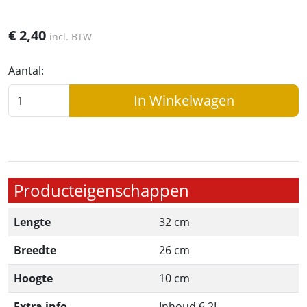
€
2,40
incl. BTW
Aantal:
In Winkelwagen
Producteigenschappen
Lengte
32 cm
Breedte
26 cm
Hoogte
10 cm
Extra info
Inhoud 6,2L