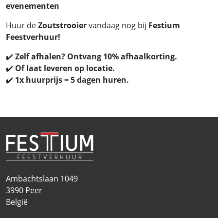
evenementen
Huur de
Zoutstrooier
vandaag nog bij
Festium
Feestverhuur!
✔️
Zelf afhalen? Ontvang 10% afhaalkorting.
✔️
Of laat leveren op locatie.
✔️
1x huurprijs = 5 dagen huren.
Ambachtslaan 1049
3990
Peer
België