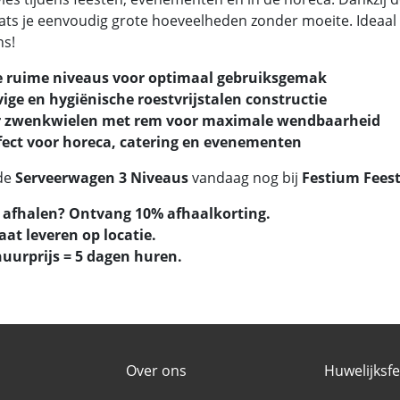
ats je eenvoudig grote hoeveelheden zonder moeite. Ideaal 
ns!
e ruime niveaus voor optimaal gebruiksgemak
vige en hygiënische roestvrijstalen constructie
r zwenkwielen met rem voor maximale wendbaarheid
fect voor horeca, catering en evenementen
de
Serveerwagen 3 Niveaus
vandaag nog bij
Festium Fees
f afhalen? Ontvang 10% afhaalkorting.
laat leveren op locatie.
huurprijs = 5 dagen huren.
Over ons
Huwelijksf