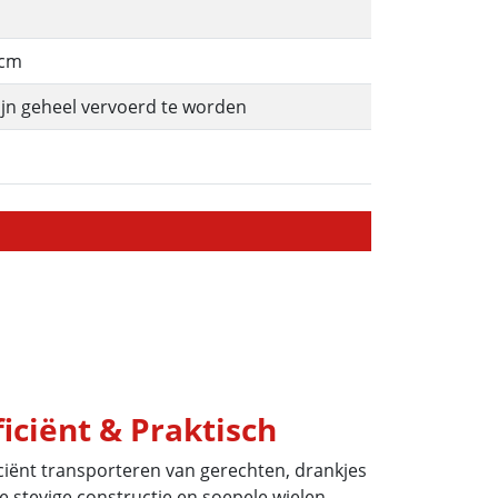
9cm
zijn geheel vervoerd te worden
iciënt & Praktisch
iciënt transporteren van gerechten, drankjes
e stevige constructie en soepele wielen