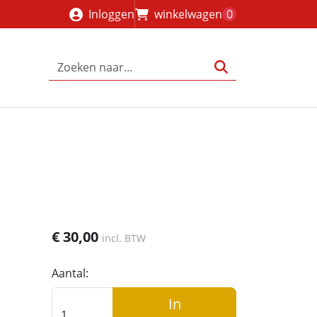
Inloggen
winkelwagen
0
€
30,00
incl. BTW
Aantal:
In