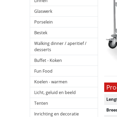
Linnen
Glaswerk
Porselein
Bestek
Walking dinner / aperitief /
desserts
Buffet - Koken
Fun Food
Koelen - warmen
Pro
Licht, geluid en beeld
Leng
Tenten
Bree
Inrichting en decoratie