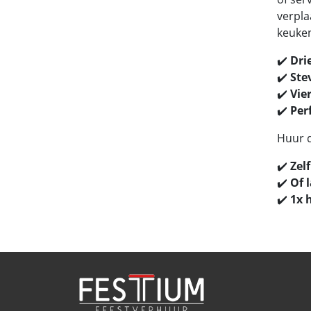
verpla
keuke
✔️
Dri
✔️
Ste
✔️
Vie
✔️
Per
Huur 
✔️
Zel
✔️
Of 
✔️
1x 