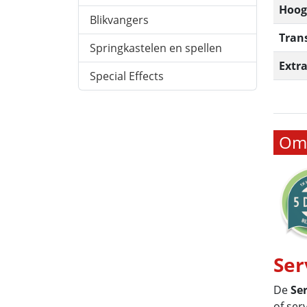
Hoog
Blikvangers
Tran
Springkastelen en spellen
Extra
Special Effects
Oms
Ser
De
Se
of ser