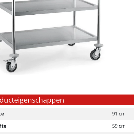
ducteigenschappen
te
91 cm
dte
59 cm