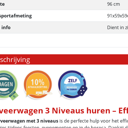
te
96 cm
sportafmeting
91x59x5
 info
Dient in 
chrijving
veerwagen 3 Niveaus huren – Eff
rveerwagen met 3 niveaus
is de perfecte hulp voor het eff
vies tijdens feesten, evenementen en in de horeca. Dankzij d