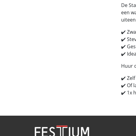
De Sta
een wa
uiteen
✔️ Zwa
✔️ Ste
✔️ Ges
✔️ Ide
Huur d
✔️ Zel
✔️ Of l
✔️ 1x 