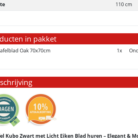
te
110 cm
ducten in pakket
afelblad Oak 70x70cm
1x
Ond
chrijving
fel Kubo Zwart met Licht Eiken Blad huren – Elegant & 