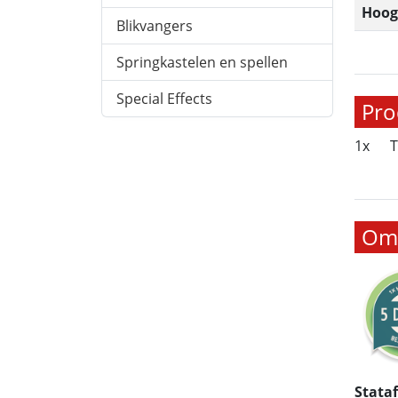
Hoog
Blikvangers
Springkastelen en spellen
Special Effects
Pro
1x
T
Oms
Stata