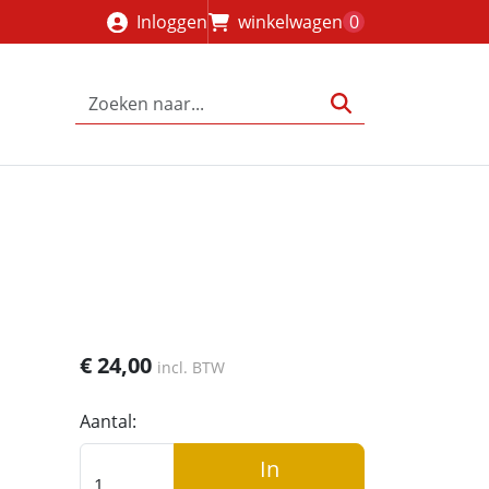
Inloggen
winkelwagen
0
€
24,00
incl. BTW
Aantal:
In