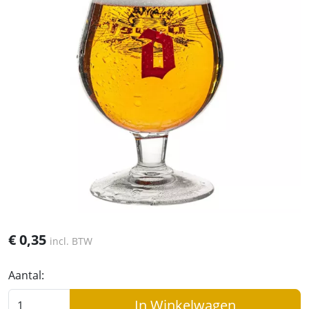
€
0,35
incl. BTW
Aantal:
In Winkelwagen