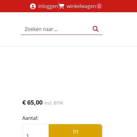
Inloggen
winkelwagen
0
€
65,00
incl. BTW
Aantal:
In