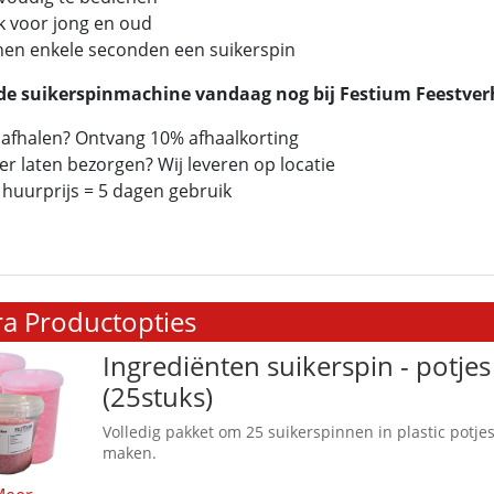
k voor jong en oud
nen enkele seconden een suikerspin
de suikerspinmachine vandaag nog bij Festium Feestver
f afhalen? Ontvang 10% afhaalkorting
ver laten bezorgen? Wij leveren op locatie
 huurprijs = 5 dagen gebruik
ra Productopties
Ingrediënten suikerspin - potjes
(25stuks)
Volledig pakket om 25 suikerspinnen in plastic potjes
maken.