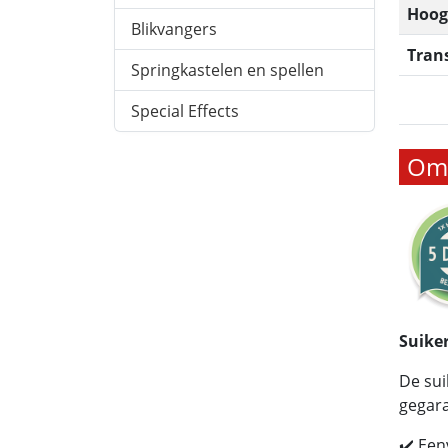
Hoog
Blikvangers
Tran
Springkastelen en spellen
Special Effects
Oms
Suike
De sui
gegara
✔️ Een