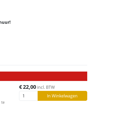
huur!
€
22,00
incl. BTW
In Winkelwagen
 te