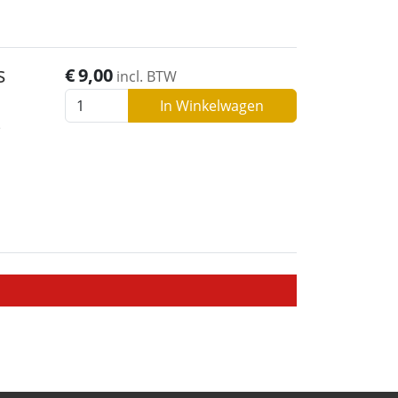
s
€
9,00
incl. BTW
In Winkelwagen
e