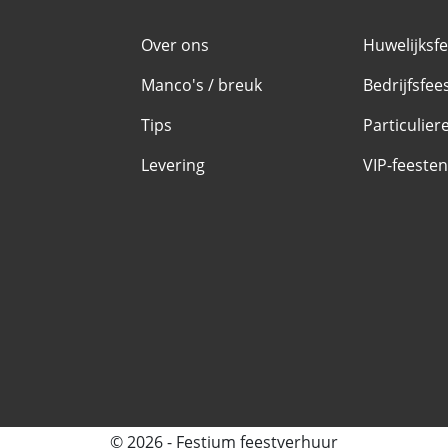
Over ons
Huwelijksf
Manco's / breuk
Bedrijfsfee
Tips
Particulier
Levering
VIP-feesten
© 2026 - Festium feestverhuur