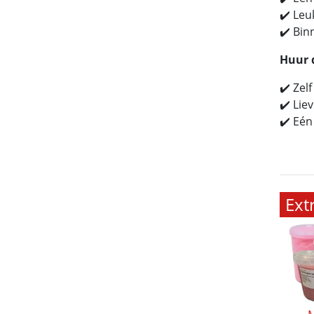
✔️ Leu
✔️ Bin
Huur 
✔️ Zel
✔️ Lie
✔️ Eén
Ext