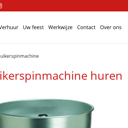
Verhuur
Uw feest
Werkwijze
Contact
Over ons
Suikerspinmachine
ikerspinmachine huren