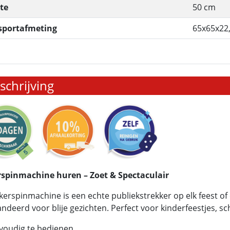
te
50 cm
sportafmeting
65x65x22
chrijving
rspinmachine huren – Zoet & Spectaculair
kerspinmachine is een echte publiekstrekker op elk feest of
ndeerd voor blije gezichten. Perfect voor kinderfeestjes, sc
voudig te bedienen