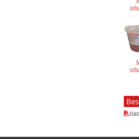
inf
inf
Bes
Han