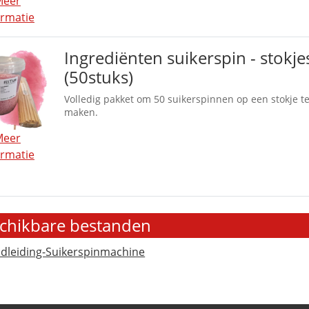
Meer
ormatie
Ingrediënten suikerspin - stokje
(50stuks)
Volledig pakket om 50 suikerspinnen op een stokje t
maken.
Meer
ormatie
chikbare bestanden
dleiding-Suikerspinmachine