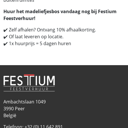
buitenruimtes
Huur het madeliefjesbos vandaag nog bij Festium
Feestverhuur!
✔️ Zelf afhalen? Ontvang 10% afhaalkorting.
✔️ Of laat leveren op locatie.
✔️ 1x huurprijs = 5 dagen huren
Ambachtslaan 1049
3990
Peer
België
Telefoon:
+32 (0) 11 642 891