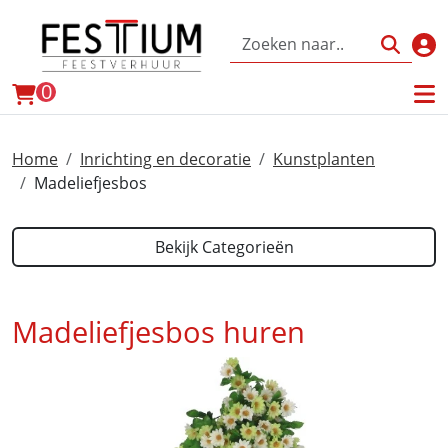
Inl
winkelwagen
0
Home
Inrichting en decoratie
Kunstplanten
Madeliefjesbos
Bekijk Categorieën
Madeliefjesbos huren