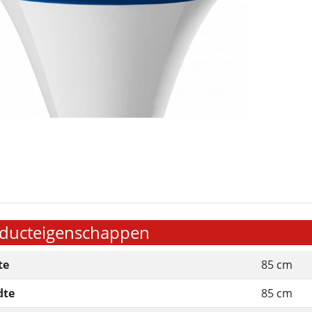
ducteigenschappen
te
85 cm
dte
85 cm