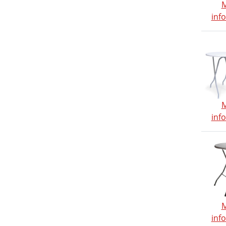
inf
inf
inf