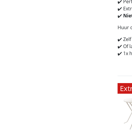
✔️ Per
✔️ Ext
✔️
Nie
Huur d
✔️ Zel
✔️ Of 
✔️ 1x 
Ext