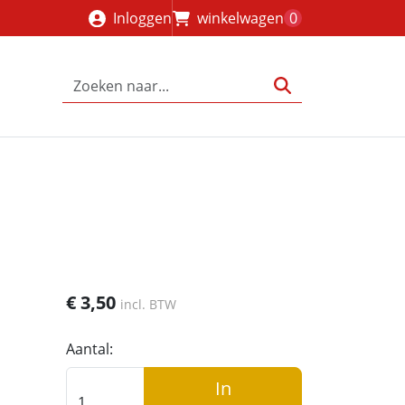
Inloggen
winkelwagen
0
€
3,50
incl. BTW
Aantal:
In