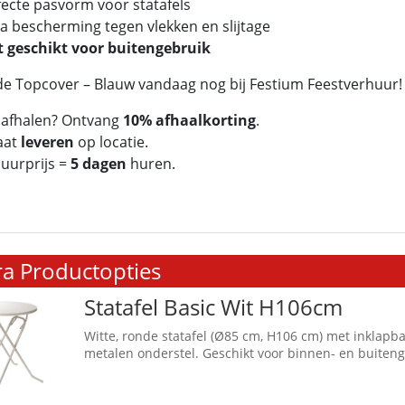
fecte pasvorm voor statafels
ra bescherming tegen vlekken en slijtage
t geschikt voor buitengebruik
e Topcover – Blauw vandaag nog bij Festium Feestverhuur!
f afhalen? Ontvang
10% afhaalkorting
.
laat
leveren
op locatie.
huurprijs =
5 dagen
huren.
ra Productopties
Statafel Basic Wit H106cm
Witte, ronde statafel (Ø85 cm, H106 cm) met inklapb
metalen onderstel. Geschikt voor binnen- en buiteng