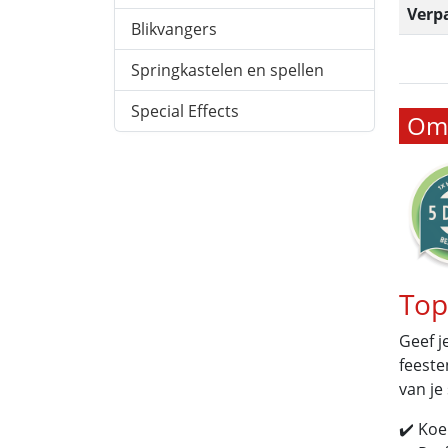
Verp
Blikvangers
Springkastelen en spellen
Special Effects
Oms
Top
Geef j
feeste
van je 
✔️ Koe