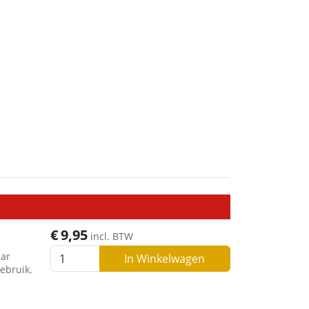
€
9,95
incl. BTW
aar
In Winkelwagen
ebruik.