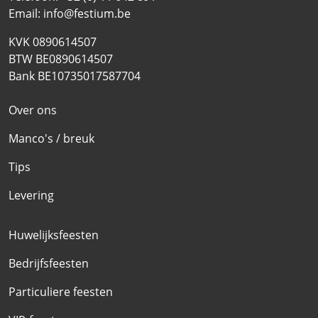
Email:
info@festium.be
KVK 0890614507
BTW BE0890614507
Bank BE10735017587704
Over ons
Manco's / breuk
Tips
Levering
Huwelijksfeesten
Bedrijfsfeesten
Particuliere feesten