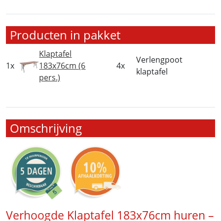
Producten in pakket
Klaptafel
Verlengpoot
1x
183x76cm (6
4x
klaptafel
pers.)
Omschrijving
Verhoogde Klaptafel 183x76cm huren –