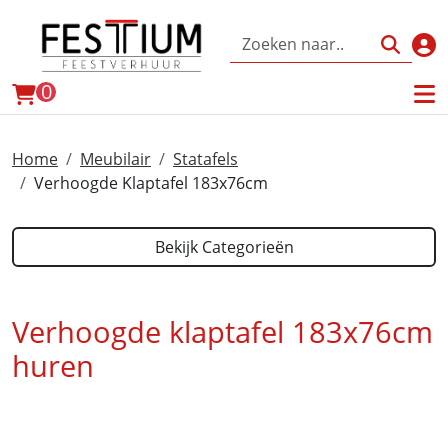
Inl
winkelwagen
0
Home
Meubilair
Statafels
Verhoogde Klaptafel 183x76cm
Bekijk Categorieën
Verhoogde klaptafel 183x76cm
huren