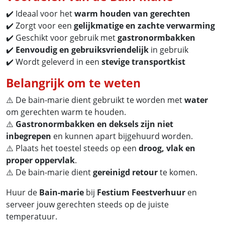
✔️ Ideaal voor het
warm houden van gerechten
✔️ Zorgt voor een
gelijkmatige en zachte verwarming
✔️ Geschikt voor gebruik met
gastronormbakken
✔️
Eenvoudig en gebruiksvriendelijk
in gebruik
✔️ Wordt geleverd in een
stevige transportkist
Belangrijk om te weten
⚠️ De bain-marie dient gebruikt te worden met
water
om gerechten warm te houden.
⚠️
Gastronormbakken en deksels zijn niet
inbegrepen
en kunnen apart bijgehuurd worden.
⚠️ Plaats het toestel steeds op een
droog, vlak en
proper oppervlak
.
⚠️ De bain-marie dient
gereinigd retour
te komen.
Huur de
Bain-marie
bij
Festium Feestverhuur
en
serveer jouw gerechten steeds op de juiste
temperatuur.